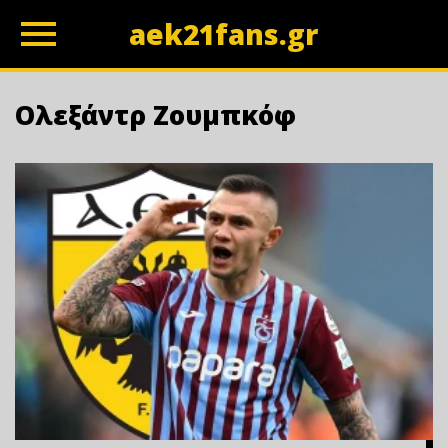
aek21fans.gr
z
Ολεξάντρ Ζουμπκόφ