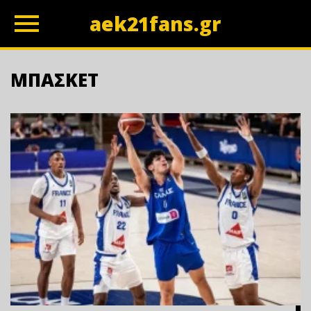
aek21fans.gr
z
ΜΠΑΣΚΕΤ