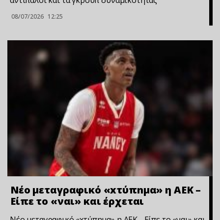
08/07/2026
12:25
Νέο μεταγραφικό «xτύπnμα» η ΑΕΚ –
Είπε το «ναι» και έρχεται
Νέο μεταγραφικό «xτύπnμα» η ΑΕΚ - Είπε το «ναι» και