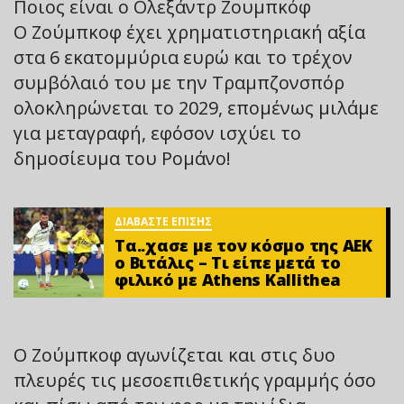
Ποιος είναι ο Ολεξάντρ Ζουμπκόφ
Ο Ζούμπκοφ έχει χρηματιστηριακή αξία
στα 6 εκατομμύρια ευρώ και το τρέχον
συμβόλαιό του με την Τραμπζονσπόρ
ολοκληρώνεται το 2029, επομένως μιλάμε
για μεταγραφή, εφόσον ισχύει το
δημοσίευμα του Ρομάνο!
ΔΙΑΒΑΣΤΕ ΕΠΙΣΗΣ
Τα..χασε με τον κόσμο της ΑΕΚ
ο Βιτάλις – Τι είπε μετά το
φιλικό με Athens Kallithea
O Ζούμπκοφ αγωνίζεται και στις δυο
πλευρές τις μεσοεπιθετικής γραμμής όσο