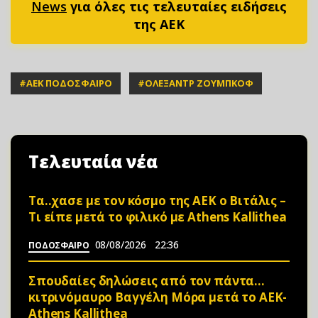
News
για όλες τις τελευταίες ειδήσεις
της ΑΕΚ
#
ΑΕΚ ΠΟΔΟΣΦΑΙΡΟ
#
ΟΛΕΞΑΝΤΡ ΖΟΥΜΠΚΟΦ
Τελευταία νέα
Τα..χασε με τον κόσμο της ΑΕΚ ο Βιτάλις –
Τι είπε μετά το φιλικό με Athens Kallithea
08/08/2026
22:36
ΠΟΔΟΣΦΑΙΡΟ
Σπουδαίες δηλώσεις από τον πάντα…
κιτρινόμαυρο Βαγγέλη Μόρα μετά το ΑΕΚ-
Athens Kallithea