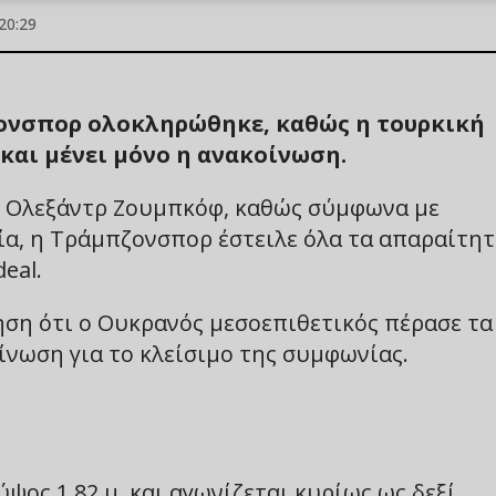
20:29
πζονσπορ ολοκληρώθηκε, καθώς η τουρκική
και μένει μόνο η ανακοίνωση.
 ο Ολεξάντρ Ζουμπκόφ, καθώς σύμφωνα με
α, η Τράμπζονσπορ έστειλε όλα τα απαραίτη
eal.
ηση ότι ο Ουκρανός μεσοεπιθετικός πέρασε τα
ίνωση για το κλείσιμο της συμφωνίας.
ψος 1,82 μ. και αγωνίζεται κυρίως ως δεξί