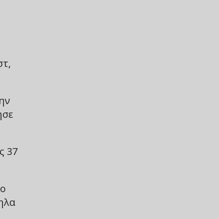
στ,
ην
ησε
ς 37
το
ηλα