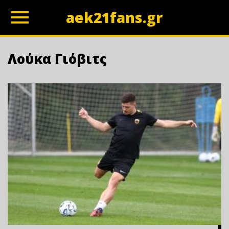
aek21fans.gr
z
Λούκα Γιόβιτς