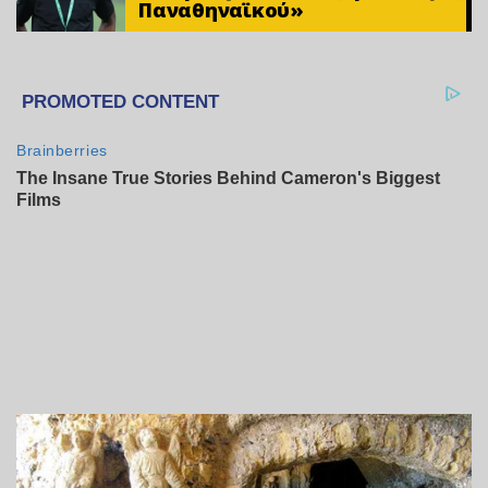
Παναθηναϊκού»