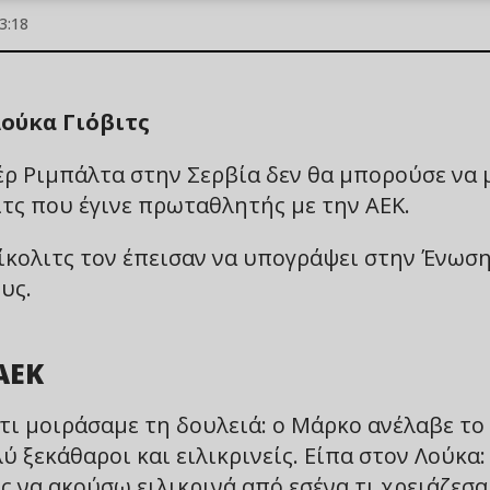
3:18
Λούκα Γιόβιτς
έρ Ριμπάλτα στην Σερβία δεν θα μπορούσε να 
ιτς που έγινε πρωταθλητής με την ΑΕΚ.
ίκολιτς τον έπεισαν να υπογράψει στην Ένωσ
υς.
ΑΕΚ
 ότι μοιράσαμε τη δουλειά: ο Μάρκο ανέλαβε το
 ξεκάθαροι και ειλικρινείς. Είπα στον Λούκα:
ς να ακούσω ειλικρινά από εσένα τι χρειάζεσα