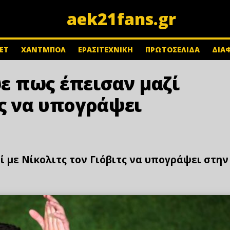
aek21fans.gr
ΕΤ
ΧΑΝΤΜΠΟΛ
ΕΡΑΣΙΤΕΧΝΙΚΗ
ΠΡΩΤΟΣΕΛΙΔΑ
ΔΙΑ
ε πως έπεισαν μαζί
τς να υπογράψει
 με Νίκολιτς τον Γιόβιτς να υπογράψει στην