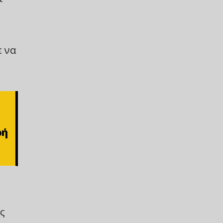
ε να
ρή
ς