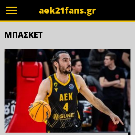
aek21fans.gr
z
ΜΠΑΣΚΕΤ