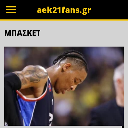
aek21fans.gr
z
ΜΠΑΣΚΕΤ