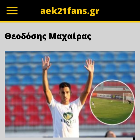
aek21fans.gr
z
Θεοδόσης Μαχαίρας