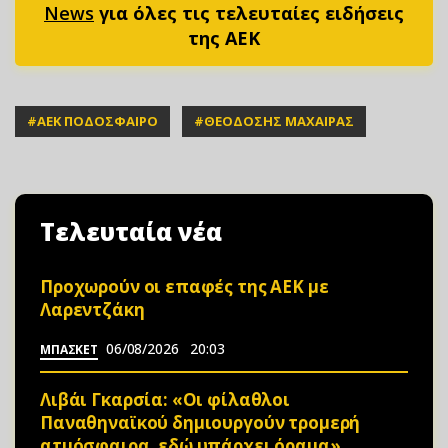
News
για όλες τις τελευταίες ειδήσεις
της ΑΕΚ
#
ΑΕΚ ΠΟΔΟΣΦΑΙΡΟ
#
ΘΕΟΔΟΣΗΣ ΜΑΧΑΙΡΑΣ
Τελευταία νέα
Προχωρούν οι επαφές της ΑΕΚ με
Λαρεντζάκη
06/08/2026
20:03
ΜΠΑΣΚΕΤ
Λιβάι Γκαρσία: «Οι φίλαθλοι
Παναθηναϊκού δημιουργούν τρομερή
ατμόσφαιρα, εδώ υπάρχει όραμα»