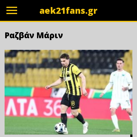
aek21fans.gr
z
Ραζβάν Μάριν