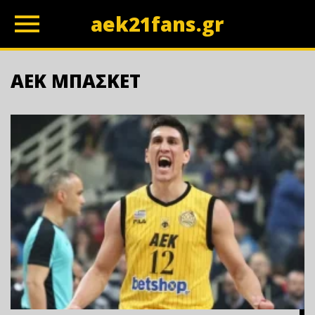
aek21fans.gr
z
ΑΕΚ ΜΠΑΣΚΕΤ