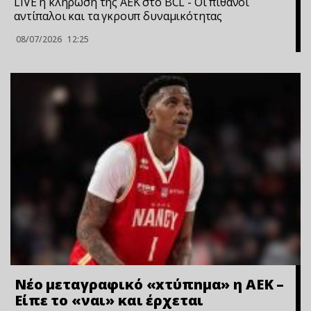
LIVE η κλήρωση της ΑΕΚ στο BCL - Οι πιθανοί
αντίπαλοι και τα γκρουπ δυναμικότητας
08/07/2026
12:25
Νέο μεταγραφικό «xτύπnμα» η ΑΕΚ –
Είπε το «ναι» και έρχεται