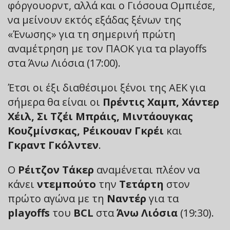
φόργουορντ, αλλά και ο Γιόσουα Ομπιέσε,
να μείνουν εκτός εξάδας ξένων της
«Ένωσης» για τη σημερινή πρώτη
αναμέτρηση με τον ΠΑΟΚ για τα playoffs
στα Άνω Λιόσια (17:00).
Έτσι οι έξι διαθέσιμοι ξένοι της ΑΕΚ για
σήμερα θα είναι οι
Πρέντις Χαμπ, Χάντερ
Χέιλ, Σι Τζέι Μπράις, Μιντάουγκας
Κουζμίνσκας, Ρέικουαν Γκρέι
και
Γκραντ Γκόλντεν
.
Ο
Ρέιτζον Τάκερ
αναμένεται πλέον να
κάνει
ντεμπούτο
την
Τετάρτη
στον
πρώτο αγώνα με τη
Ναντέρ
για τα
playoffs
του
BCL
στα
Άνω Λιόσια
(19:30).