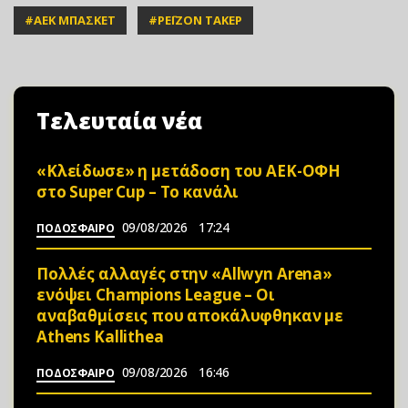
#
ΑΕΚ ΜΠΑΣΚΕΤ
#
ΡΕΪΖΟΝ ΤΑΚΕΡ
Τελευταία νέα
«Κλείδωσε» η μετάδοση του ΑΕΚ-ΟΦΗ
στο Super Cup – Το κανάλι
09/08/2026
17:24
ΠΟΔΟΣΦΑΙΡΟ
Πολλές αλλαγές στην «Allwyn Arena»
ενόψει Champions League – Οι
αναβαθμίσεις που αποκάλυφθηκαν με
Athens Kallithea
09/08/2026
16:46
ΠΟΔΟΣΦΑΙΡΟ