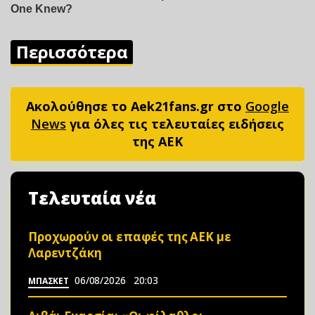
Περισσότερα
Ακολούθησε το Aek21fans.gr στο
Google
News
για όλες τις τελευταίες ειδήσεις
της ΑΕΚ
Τελευταία νέα
Προχωρούν οι επαφές της ΑΕΚ με
Λαρεντζάκη
06/08/2026
20:03
ΜΠΑΣΚΕΤ