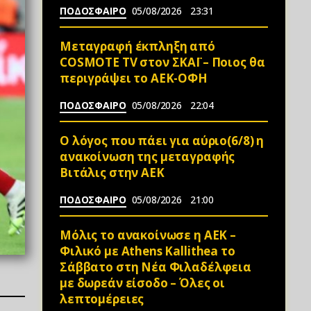
ΠΟΔΟΣΦΑΙΡΟ
05/08/2026
23:31
Μεταγραφή έκπληξη από
COSMOTE TV στον ΣΚΑΪ – Ποιος θα
περιγράψει το ΑΕΚ-ΟΦΗ
ΠΟΔΟΣΦΑΙΡΟ
05/08/2026
22:04
Ο λόγος που πάει για αύριο(6/8) η
ανακοίνωση της μεταγραφής
Βιτάλις στην ΑΕΚ
ΠΟΔΟΣΦΑΙΡΟ
05/08/2026
21:00
Μόλις το ανακοίνωσε η ΑΕΚ –
Φιλικό με Athens Kallithea το
Σάββατο στη Νέα Φιλαδέλφεια
με δωρεάν είσοδο – Όλες οι
λεπτομέρειες