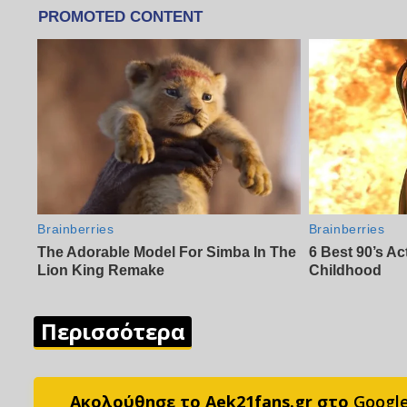
Περισσότερα
Ακολούθησε το Aek21fans.gr στο
Googl