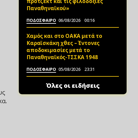
πρότζεκτ και τις φιλοδοξίες
Παναθηναϊκού»
ΠΟΔΟΣΦΑΙΡΟ
06/08/2026
00:16
Χαμός και στο ΟΑΚΑ μετά το
Καραϊσκάκη χθες – Έντονες
αποδοκιμασίες μετά το
Παναθηναϊκός-ΤΣΣΚΑ 1948
ΠΟΔΟΣΦΑΙΡΟ
05/08/2026
23:31
Όλες οι ειδήσεις
υς
κα.