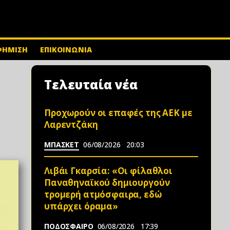
ΦΗΜΙΣΗ
ΕΠΙΚΟΙΝΩΝΙΑ
Τελευταία νέα
Προχωρούν οι επαφές της ΑΕΚ με
Λαρεντζάκη
ΜΠΑΣΚΕΤ
06/08/2026
20:03
Λιβάι Γκαρσία: «Οι φίλαθλοι
Παναθηναϊκού δημιουργούν
τρομερή ατμόσφαιρα, εδώ
υπάρχει όραμα»
ΠΟΔΟΣΦΑΙΡΟ
06/08/2026
17:39