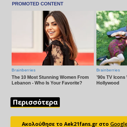
Περισσότερα
Ακολούθησε το Aek21fans.gr στο
Googl