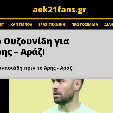
aek21fans.gr
ΕΤ
ΧΑΝΤΜΠΟΛ
ΕΡΑΣΙΤΕΧΝΙΚΗ
ΠΡΩΤΟΣΕΛΙΔΑ
ΔΙΑ
 Ουζουνίδη για
ης – Αράζ!
ασιάδη πριν το Άρης - Αράζ!