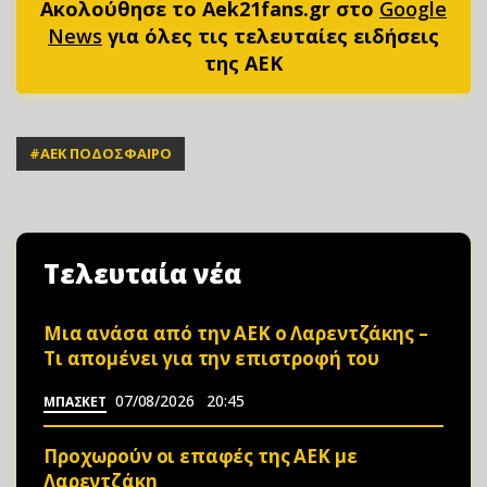
Ακολούθησε το Aek21fans.gr στο
Google
News
για όλες τις τελευταίες ειδήσεις
της ΑΕΚ
#
ΑΕΚ ΠΟΔΟΣΦΑΙΡΟ
Τελευταία νέα
Μια ανάσα από την ΑΕΚ ο Λαρεντζάκης –
Τι απομένει για την επιστροφή του
07/08/2026
20:45
ΜΠΑΣΚΕΤ
Προχωρούν οι επαφές της ΑΕΚ με
Λαρεντζάκη