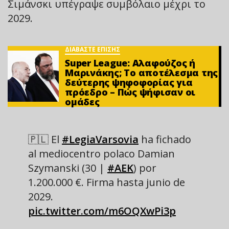
Σιμάνσκι υπέγραψε συμβόλαιο μέχρι το
2029.
ΔΙΑΒΑΣΤΕ ΕΠΙΣΗΣ
Super League: Αλαφούζος ή
Μαρινάκης; Το αποτέλεσμα της
δεύτερης ψηφοφορίας για
πρόεδρο – Πώς ψήφισαν οι
ομάδες
🇵🇱 El
#LegiaVarsovia
ha fichado
al mediocentro polaco Damian
Szymanski (30 |
#AEK
) por
1.200.000 €. Firma hasta junio de
2029.
pic.twitter.com/m6OQXwPi3p