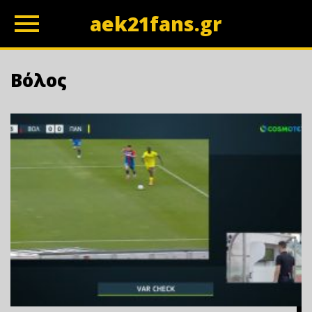
aek21fans.gr
z
Βόλος