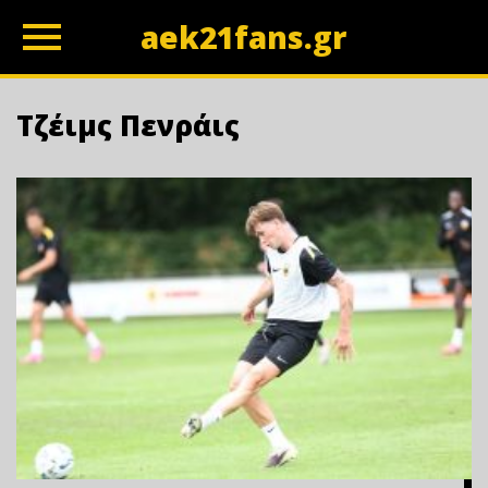
aek21fans.gr
z
Τζέιμς Πενράις