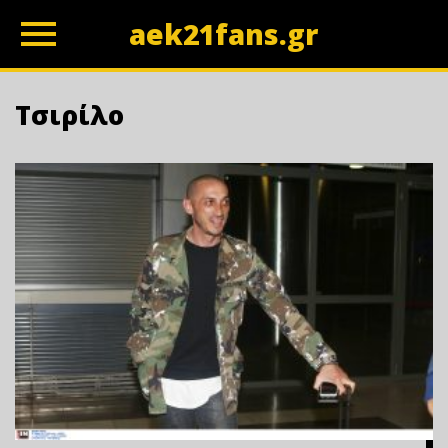
aek21fans.gr
z
Τσιρίλο