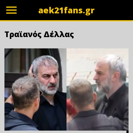
aek21fans.gr
z
Τραϊανός Δέλλας