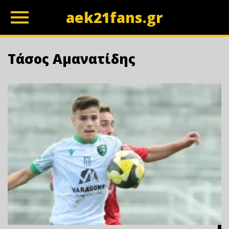
aek21fans.gr
z
Τάσος Αμανατίδης