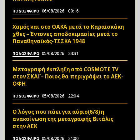
06/08/2026
00:16
ΠΟΔΟΣΦΑΙΡΟ
Χαμός και στο ΟΑΚΑ μετά το Καραϊσκάκη
χθες – Έντονες αποδοκιμασίες μετά το
Παναθηναϊκός-ΤΣΣΚΑ 1948
05/08/2026
23:31
ΠΟΔΟΣΦΑΙΡΟ
Μεταγραφή έκπληξη από COSMOTE TV
στον ΣΚΑΪ – Ποιος θα περιγράψει το ΑΕΚ-
ΟΦΗ
05/08/2026
22:04
ΠΟΔΟΣΦΑΙΡΟ
Ο λόγος που πάει για αύριο(6/8) η
ανακοίνωση της μεταγραφής Βιτάλις
στην ΑΕΚ
05/08/2026
21:00
ΠΟΔΟΣΦΑΙΡΟ