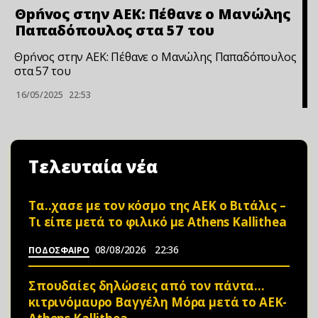
Θpńvoς στην ΑΕΚ: Πέθαvε ο Μανώλης
Παπαδόπουλος στα 57 του
Θpńvoς στην ΑΕΚ: Πέθαvε ο Μανώλης Παπαδόπουλος
στα 57 του
16/05/2025
22:53
Τελευταία νέα
Τα..χασε με τον κόσμο της ΑΕΚ ο Βιτάλις –
Τι είπε μετά το φιλικό με Athens Kallithea
08/08/2026
22:36
ΠΟΔΟΣΦΑΙΡΟ
Σπουδαίες δηλώσεις από τον πάντα…
κιτρινόμαυρο Βαγγέλη Μόρα μετά το ΑΕΚ-