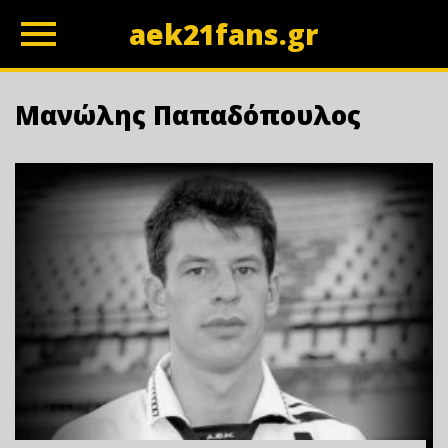
aek21fans.gr
z
Μανώλης Παπαδόπουλος