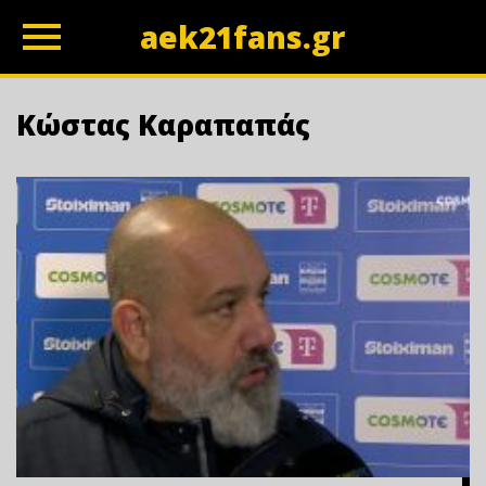
aek21fans.gr
z
Κώστας Καραπαπάς