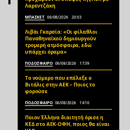
Λαρεντζάκη
ΜΠΑΣΚΕΤ
06/08/2026
20:03
Λιβάι Γκαρσία: «Οι φίλαθλοι
Παναθηναϊκού δημιουργούν
τρομερή ατμόσφαιρα, εδώ
υπάρχει όραμα»
ΠΟΔΟΣΦΑΙΡΟ
06/08/2026
17:39
Το νούμερο που επέλεξε ο
Βιτάλις στην ΑΕΚ – Ποιος το
φορούσε
ΠΟΔΟΣΦΑΙΡΟ
06/08/2026
14:10
Ποιον Έλληνα διαιτητή όρισε η
ΚΕΔ στο ΑΕΚ-ΟΦΗ, ποιος θα είναι