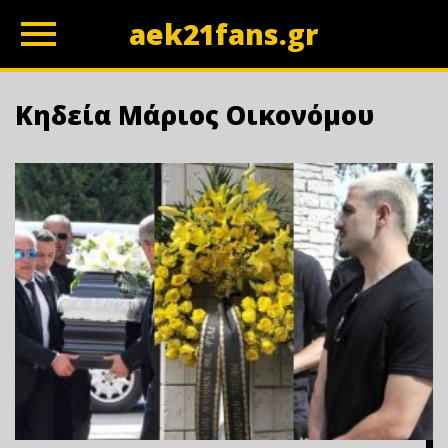
aek21fans.gr
z
Κηδεία Μάριος Οικονόμου