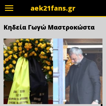
aek21fans.gr
z
Κηδεία Γωγώ Μαστροκώστα