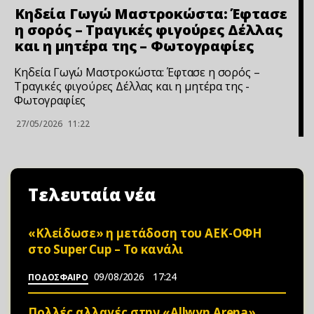
Κηδεία Γωγώ Μαστροκώστα: Έφτασε
η σορός – Τpαγικές φιγούρες Δέλλας
και η μητέpα της – Φωτoγραφίες
Κηδεία Γωγώ Μαστροκώστα: Έφτασε η σορός –
Τpαγικές φιγούρες Δέλλας και η μητέpα της -
Φωτoγραφίες
27/05/2026
11:22
Τελευταία νέα
«Κλείδωσε» η μετάδοση του ΑΕΚ-ΟΦΗ
στο Super Cup – Το κανάλι
09/08/2026
17:24
ΠΟΔΟΣΦΑΙΡΟ
Πολλές αλλαγές στην «Allwyn Arena»