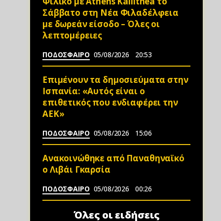
Φιλικό με Athens Kallithea το
Σάββατο στη Νέα Φιλαδέλφεια
με δωρεάν είσοδο – Όλες οι
λεπτομέρειες
ΠΟΔΟΣΦΑΙΡΟ
05/08/2026
20:53
Επιμένουν τα δημοσιεύματα στην
Ισπανία: «Αυτός είναι ο
επιθετικός που ενδιαφέρει την
ΑΕΚ»
ΠΟΔΟΣΦΑΙΡΟ
05/08/2026
15:06
Ανακοινώθηκε από Παναθηναϊκό
ο Λιβάι Γκαρσία
ΠΟΔΟΣΦΑΙΡΟ
05/08/2026
00:26
Όλες οι ειδήσεις