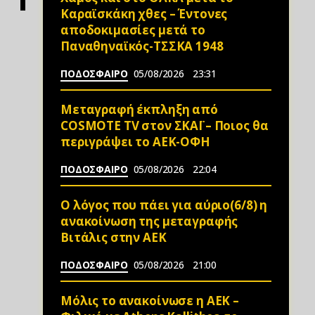
Καραϊσκάκη χθες – Έντονες
αποδοκιμασίες μετά το
Παναθηναϊκός-ΤΣΣΚΑ 1948
ΠΟΔΟΣΦΑΙΡΟ
05/08/2026
23:31
Μεταγραφή έκπληξη από
COSMOTE TV στον ΣΚΑΪ – Ποιος θα
περιγράψει το ΑΕΚ-ΟΦΗ
ΠΟΔΟΣΦΑΙΡΟ
05/08/2026
22:04
Ο λόγος που πάει για αύριο(6/8) η
ανακοίνωση της μεταγραφής
Βιτάλις στην ΑΕΚ
ΠΟΔΟΣΦΑΙΡΟ
05/08/2026
21:00
Μόλις το ανακοίνωσε η ΑΕΚ –