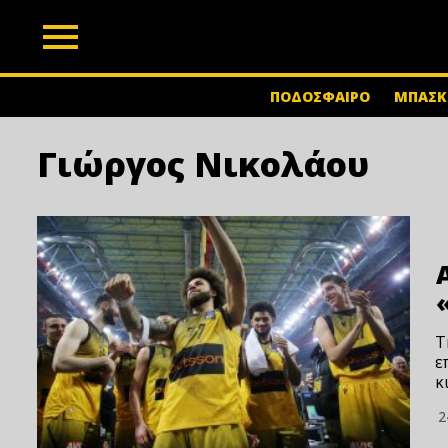
z
ΠΟΔΟΣΦΑΙΡΟ
ΜΠΑΣΚ
Γιώργος Νικολάου
Τ
ε
κ
2