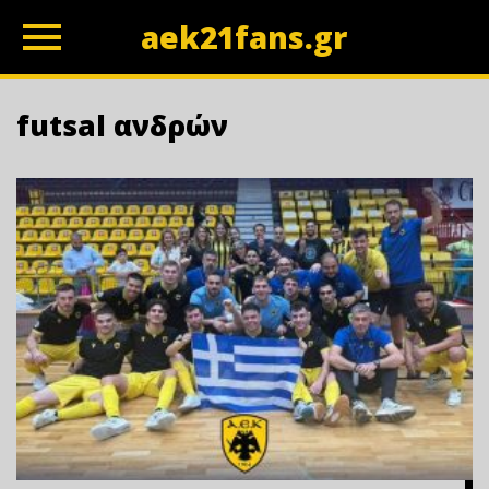
aek21fans.gr
z
futsal ανδρών