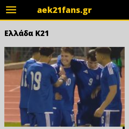
aek21fans.gr
z
Ελλάδα Κ21