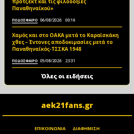
πρότζεκτ και τις φιλοδοξίες
Παναθηναϊκού»
06/08/2026
00:16
ΠΟΔΟΣΦΑΙΡΟ
Χαμός και στο ΟΑΚΑ μετά το Καραϊσκάκη
χθες – Έντονες αποδοκιμασίες μετά το
Παναθηναϊκός-ΤΣΣΚΑ 1948
05/08/2026
23:31
ΠΟΔΟΣΦΑΙΡΟ
Όλες οι ειδήσεις
aek21fans.gr
ΕΠΙΚΟΙΝΩΝΙΑ
ΔΙΑΦΗΜΙΣΗ