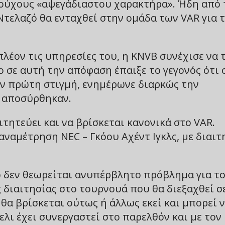
ούχους «αψεγάδιαστου χαρακτήρα». Ήδη από 
 Ντελαζό θα ενταχθεί στην ομάδα των VAR για 
πλέον τις υπηρεσίες του, η KNVB συνέχισε να 
ο σε αυτή την απόφαση έπαιξε το γεγονός ότι 
ν πρώτη στιγμή, ενημέρωνε διαρκώς την
ς αποσύρθηκαν.
ιτητεύει και να βρίσκεται κανονικά στο VAR.
αναμέτρηση NEC – Γκόου Αχέντ Ιγκλς, με διαιτ
 δεν θεωρείται ανυπέρβλητο πρόβλημα για τ
ς διαιτησίας στο τουρνουά που θα διεξαχθεί σ
 θα βρίσκεται ούτως ή άλλως εκεί και μπορεί 
λι έχει συνεργαστεί στο παρελθόν και με τον