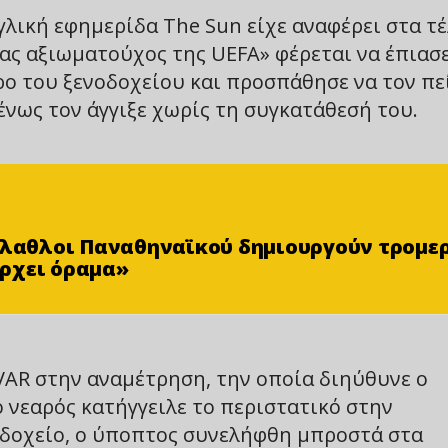
γλική εφημερίδα The Sun είχε αναφέρει στα τ
νας αξιωματούχος της UEFA» φέρεται να έπιασ
ο του ξενοδοχείου και προσπάθησε να τον πε
νως τον άγγιξε χωρίς τη συγκατάθεσή του.
φίλαθλοι Παναθηναϊκού δημιουργούν τρομε
ρχει όραμα»
VAR στην αναμέτρηση, την οποία διηύθυνε ο
 νεαρός κατήγγειλε το περιστατικό στην
οδοχείο, ο ύποπτος συνελήφθη μπροστά στα