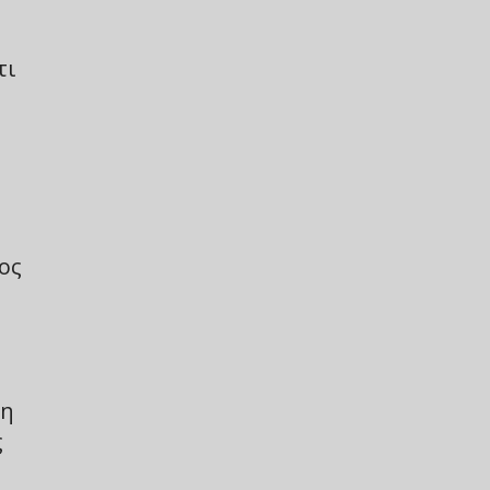
τι
ος
 η
ς