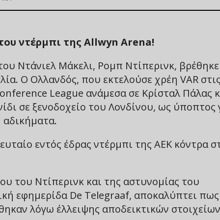
του ντέρμπι της Allwyn Arena!
 του Ντάνιελ Μάκελι, Ρομπ Ντίπερινκ, βρέθηκε
λία. Ο Ολλανδός, που εκτελούσε χρέη VAR στις
onference League ανάμεσα σε Κρίσταλ Πάλας κ
νίδι σε ξενοδοχείο του Λονδίνου, ως ύποπτος 
η αδικήματα.
λευταίο εντός έδρας ντέρμπι της ΑΕΚ κόντρα σ
ου του Ντίπερινκ και της αστυνομίας του
ική εφημερίδα De Telegraaf, αποκαλύπτει πως
ρθηκαν λόγω έλλειψης αποδεικτικών στοιχείων