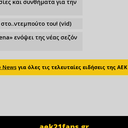
ίες και συνθήματα για την
στο..ντεμπούτο του! (vid)
ena» ενόψει της νέας σεζόν
e News
για όλες τις τελευταίες ειδήσεις της ΑΕΚ
aek21fans.gr