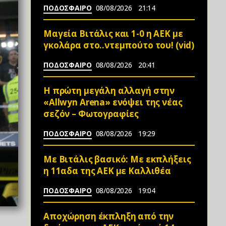
ΠΟΔΟΣΦΑΙΡΟ
08/08/2026
21:14
Μαγεία Βιτάλις και 1-0 η ΑΕΚ με
γκολάρα στο..ντεμπούτο του! (vid)
ΠΟΔΟΣΦΑΙΡΟ
08/08/2026
20:41
Η πρώτη μεγάλη αλλαγή στην
«Αllwyn Arena» ενόψει της νέας
σεζόν – Φωτoγραφίες
ΠΟΔΟΣΦΑΙΡΟ
08/08/2026
19:29
Mε Βιτάλις βασικό: Με εκπλήξεις
η 11αδα της ΑΕΚ με Καλλιθέα
ΠΟΔΟΣΦΑΙΡΟ
08/08/2026
19:04
Αποχώρηση έκπληξη από την