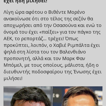
έχει ήδη μιλήσει!
Λίγη ώρα αφότου ο Βιθέντε Μορένο
ανακοίνωσε ότι στο τέλος της σεζόν θα
αποχωρήσει από την Οσασούνα και ενώ το
όνομά του έχει «παίξει» για τον πάγκο της
ΑΕΚ, το ρεπορτάζ… τρέχει! Όπως
προκύπτει, λοιπόν, ο Χαβιέ Ριμπάλτα έχει
ψηλά στη λίστα του τον Βαλενθιάνο
προπονητή, αλλά και τον Μαρκ Φαν
Μπόμελ, με τους οποίους, μάλιστα, ήδη ο
διευθυντής ποδοσφαίρου της Ένωσης έχει
μιλήσει!