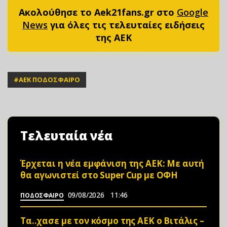
Ακολούθησε το Aek21fans.gr στο
Google
News
για όλες τις τελευταίες ειδήσεις
της ΑΕΚ
#
ΑΕΚ ΠΟΔΟΣΦΑΙΡΟ
Τελευταία νέα
Έρχεται η νέα εμφάνιση της ΑΕΚ: Με αυτή
θα αγωνιστεί στο Super Cup με ΟΦΗ
09/08/2026
11:46
ΠΟΔΟΣΦΑΙΡΟ
Τα..χασε με τον κόσμο της ΑΕΚ ο Βιτάλις –