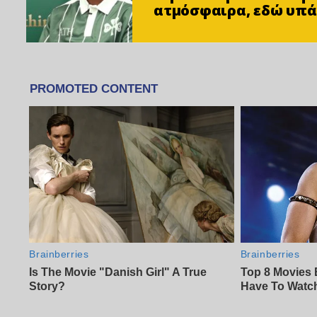
ατμόσφαιρα, εδώ υπά