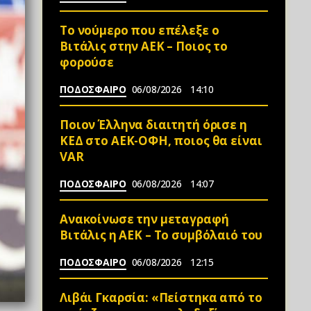
Το νούμερο που επέλεξε ο
Βιτάλις στην ΑΕΚ – Ποιος το
φορούσε
ΠΟΔΟΣΦΑΙΡΟ
06/08/2026
14:10
Ποιον Έλληνα διαιτητή όρισε η
ΚΕΔ στο ΑΕΚ-ΟΦΗ, ποιος θα είναι
VAR
ΠΟΔΟΣΦΑΙΡΟ
06/08/2026
14:07
Ανακοίνωσε την μεταγραφή
Βιτάλις η ΑΕΚ – Το συμβόλαιό του
ΠΟΔΟΣΦΑΙΡΟ
06/08/2026
12:15
Λιβάι Γκαρσία: «Πείστηκα από το