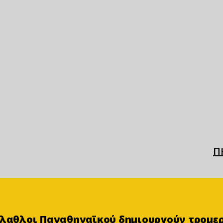
Π
φίλαθλοι Παναθηναϊκού δημιουργούν τρομε