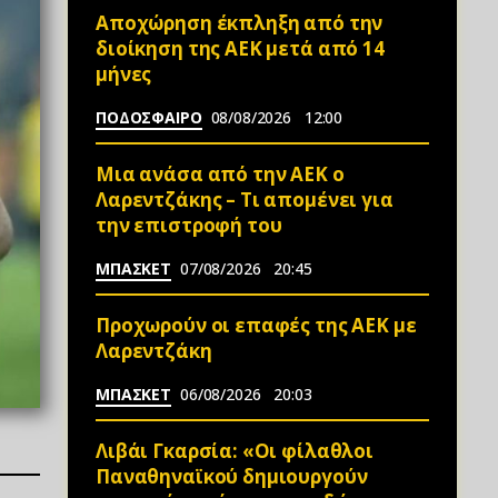
Αποχώρηση έκπληξη από την
διοίκηση της ΑΕΚ μετά από 14
μήνες
ΠΟΔΟΣΦΑΙΡΟ
08/08/2026
12:00
Μια ανάσα από την ΑΕΚ ο
Λαρεντζάκης – Τι απομένει για
την επιστροφή του
ΜΠΑΣΚΕΤ
07/08/2026
20:45
Προχωρούν οι επαφές της ΑΕΚ με
Λαρεντζάκη
ΜΠΑΣΚΕΤ
06/08/2026
20:03
Λιβάι Γκαρσία: «Οι φίλαθλοι
Παναθηναϊκού δημιουργούν