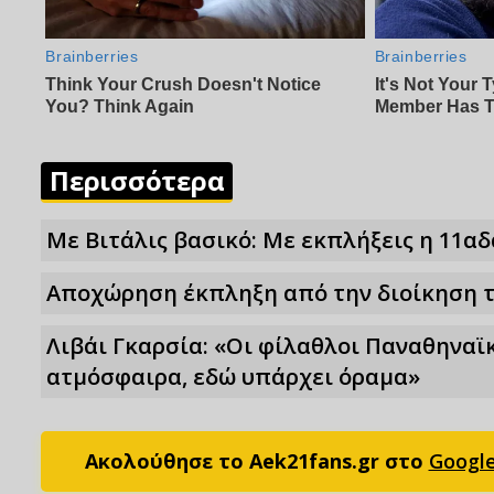
Περισσότερα
Mε Βιτάλις βασικό: Με εκπλήξεις η 11αδ
Αποχώρηση έκπληξη από την διοίκηση τ
Λιβάι Γκαρσία: «Οι φίλαθλοι Παναθηναϊ
ατμόσφαιρα, εδώ υπάρχει όραμα»
Ακολούθησε το Aek21fans.gr στο
Googl