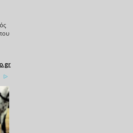
νός
 που
o.gr