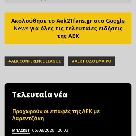
Ακολούθησε το Aek21fans.gr στο
Google
News
για όλες τις τελευταίες ειδήσεις
της ΑΕΚ
#
ΑΕΚ CONFERENCE LEAGUE
#
ΑΕΚ ΠΟΔΟΣΦΑΙΡΟ
Τελευταία νέα
Προχωρούν οι επαφές της ΑΕΚ με
Λαρεντζάκη
06/08/2026
20:03
ΜΠΑΣΚΕΤ