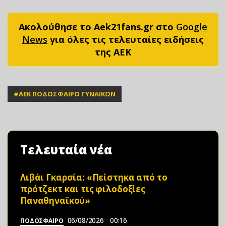
Ακολούθησε το Aek21fans.gr στο
Google
News
για όλες τις τελευταίες ειδήσεις
της ΑΕΚ
#
ΑΕΚ ΠΟΔΟΣΦΑΙΡΟ ΓΥΝΑΙΚΩΝ
Τελευταία νέα
Λιβάι Γκαρσία: «Πείστηκα από το
πρότζεκτ και τις φιλοδοξίες
Παναθηναϊκού»
06/08/2026
00:16
ΠΟΔΟΣΦΑΙΡΟ