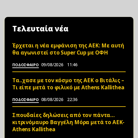
Τελευταία νέα
Έρχεται η νέα εμφάνιση της ΑΕΚ: Με αυτή
θα αγωνιστεί στο Super Cup με ΟΦΗ
09/08/2026
11:46
ΠΟΔΟΣΦΑΙΡΟ
Τα..χασε με τον κόσμο της ΑΕΚ ο Βιτάλις –
Τι είπε μετά το φιλικό με Athens Kallithea
08/08/2026
22:36
ΠΟΔΟΣΦΑΙΡΟ
Σπουδαίες δηλώσεις από τον πάντα…
κιτρινόμαυρο Βαγγέλη Μόρα μετά το ΑΕΚ-
Athens Kallithea