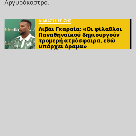
Αργυρόκαστρο.
ΔΙΑΒΑΣΤΕ ΕΠΙΣΗΣ
Λιβάι Γκαρσία: «Οι φίλαθλοι
Παναθηναϊκού δημιουργούν
τρομερή ατμόσφαιρα, εδώ
υπάρχει όραμα»