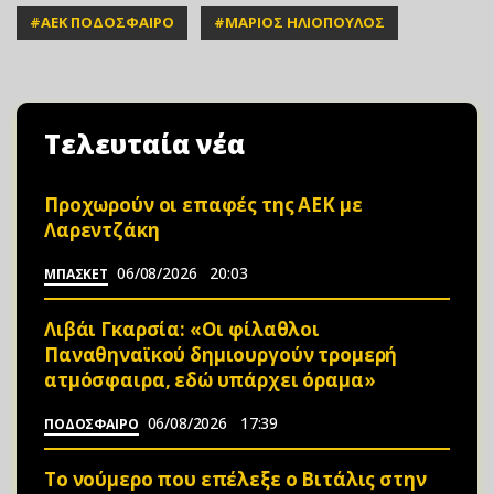
#
ΑΕΚ ΠΟΔΟΣΦΑΙΡΟ
#
ΜΑΡΙΟΣ ΗΛΙΟΠΟΥΛΟΣ
Τελευταία νέα
Προχωρούν οι επαφές της ΑΕΚ με
Λαρεντζάκη
06/08/2026
20:03
ΜΠΑΣΚΕΤ
Λιβάι Γκαρσία: «Οι φίλαθλοι
Παναθηναϊκού δημιουργούν τρομερή
ατμόσφαιρα, εδώ υπάρχει όραμα»
06/08/2026
17:39
ΠΟΔΟΣΦΑΙΡΟ
Το νούμερο που επέλεξε ο Βιτάλις στην