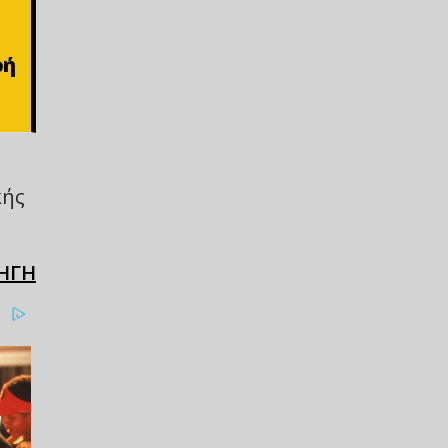
ρή
κής
ΗΓΗ