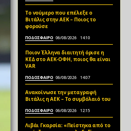
Το νούμερο που επέλεξε ο
Βιτάλις στην ΑΕΚ – Ποιος το
φορούσε
ΠΟΔΟΣΦΑΙΡΟ
06/08/2026
14:10
Ποιον Έλληνα διαιτητή όρισε η
ΚΕΔ στο ΑΕΚ-ΟΦΗ, ποιος θα είναι
VAR
ΠΟΔΟΣΦΑΙΡΟ
06/08/2026
14:07
Ανακοίνωσε την μεταγραφή
Βιτάλις η ΑΕΚ – Το συμβόλαιό του
ΠΟΔΟΣΦΑΙΡΟ
06/08/2026
12:15
Λιβάι Γκαρσία: «Πείστηκα από το