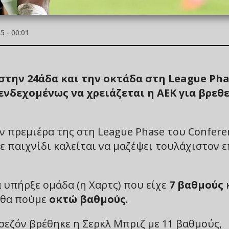
 - 00:01
στην 24άδα και την οκτάδα στη League Ph
ενδεχομένως να χρειάζεται η ΑΕΚ για βρεθε
ην πρεμιέρα της στη League Phase του Confere
ε παιχνίδι καλείται να μαζέψει τουλάχιστον 
α υπήρξε ομάδα (η Χαρτς) που είχε
7 βαθμούς
ά θα πούμε
οκτώ βαθμούς
.
σεζόν βρέθηκε η Σερκλ Μπριζ με 11 βαθμούς,