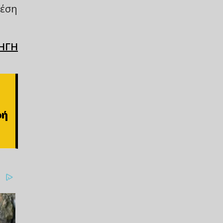
θέση
ΗΓΗ
ρή