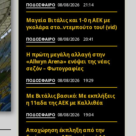
ΠΟΔΟΣΦΑΙΡΟ
08/08/2026
21:14
Μαγεία Βιτάλις και 1-0 η ΑΕΚ με
γκολάρα στο..ντεμπούτο του! (vid)
ΠΟΔΟΣΦΑΙΡΟ
08/08/2026
20:41
Η πρώτη μεγάλη αλλαγή στην
«Αllwyn Arena» ενόψει της νέας
σεζόν – Φωτoγραφίες
ΠΟΔΟΣΦΑΙΡΟ
08/08/2026
19:29
Mε Βιτάλις βασικό: Με εκπλήξεις
η 11αδα της ΑΕΚ με Καλλιθέα
ΠΟΔΟΣΦΑΙΡΟ
08/08/2026
19:04
Αποχώρηση έκπληξη από την