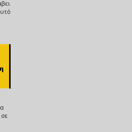
άβει
αυτό
 η
τα
 σε