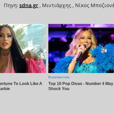
Πηγη:
sdna.gr
, Μιντιάρχης , Νίκος Μποζιον