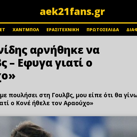
aek21fans.gr
ΕΤ
ΧΑΝΤΜΠΟΛ
ΕΡΑΣΙΤΕΧΝΙΚΗ
ΠΡΩΤΟΣΕΛΙΔΑ
ΔΙΑ
νίδης αρνήθηκε να
ς – Εφυγα γιατί ο
χο»
ε πουλήσει στη Γουλβς, μου είπε ότι θα γίν
ιατί ο Κονέ ήθελε τον Αραούχο»