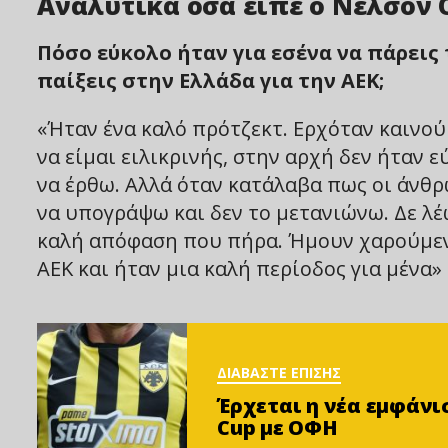
Αναλυτικά όσα είπε ο Νέλσον Ο
Πόσο εύκολο ήταν για εσένα να πάρεις
παίξεις στην Ελλάδα για την ΑΕΚ;
«Ήταν ένα καλό πρότζεκτ. Ερχόταν καινούρ
να είμαι ειλικρινής, στην αρχή δεν ήταν ε
να έρθω. Αλλά όταν κατάλαβα πως οι άνθρ
να υπογράψω και δεν το μετανιώνω. Δε λέ
καλή απόφαση που πήρα. Ήμουν χαρούμενο
ΑΕΚ και ήταν μια καλή περίοδος για μένα»
ΔΙΑΒΑΣΤΕ ΕΠΙΣΗΣ
Έρχεται η νέα εμφάνι
Cup με ΟΦΗ