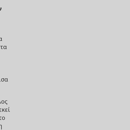
ν
α
 τα
ισα
λος
εκεί
το
η