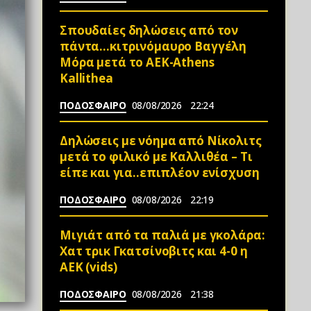
Σπουδαίες δηλώσεις από τον
πάντα…κιτρινόμαυρο Βαγγέλη
Μόρα μετά το ΑΕΚ-Athens
Kallithea
ΠΟΔΟΣΦΑΙΡΟ
08/08/2026
22:24
Δηλώσεις με νόημα από Νίκολιτς
μετά το φιλικό με Καλλιθέα – Τι
είπε και για..επιπλέον ενίσχυση
ΠΟΔΟΣΦΑΙΡΟ
08/08/2026
22:19
Μιγιάτ από τα παλιά με γκολάρα:
Χατ τρικ Γκατσίνοβιτς και 4-0 η
ΑΕΚ (vids)
ΠΟΔΟΣΦΑΙΡΟ
08/08/2026
21:38