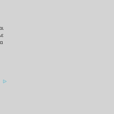
αι
λε
να