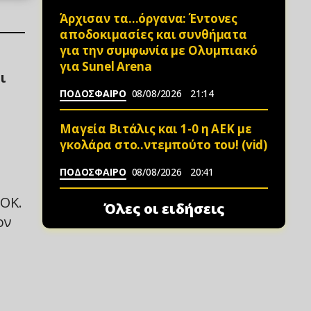
Άρχισαν τα…όργανα: Έντονες
αποδοκιμασίες και συνθήματα
για την συμφωνία με Ολυμπιακό
για Sunel Arena
ι
ΠΟΔΟΣΦΑΙΡΟ
08/08/2026
21:14
Μαγεία Βιτάλις και 1-0 η ΑΕΚ με
γκολάρα στο..ντεμπούτο του! (vid)
ΠΟΔΟΣΦΑΙΡΟ
08/08/2026
20:41
ΑΟΚ.
Όλες οι ειδήσεις
ον