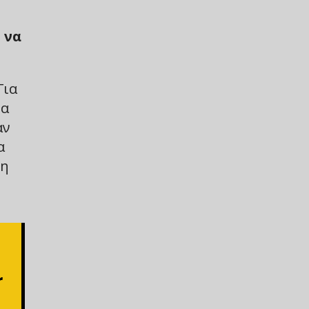
 να
Για
έα
αν
α
 η
r