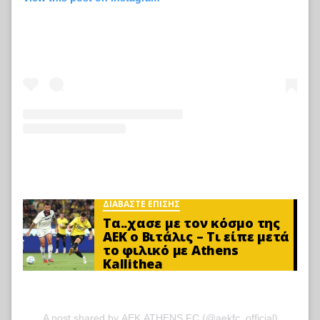
ΔΙΑΒΑΣΤΕ ΕΠΙΣΗΣ
Τα..χασε με τον κόσμο της
ΑΕΚ ο Βιτάλις – Τι είπε μετά
το φιλικό με Athens
Kallithea
A post shared by ΑΕΚ ATHENS FC (@aekfc_official)