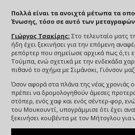
Πολλά είναι τα ανοιχτά μέτωπα τα οπο
Ένωσης, τόσο σε αυτό των μεταγραφών
Γιώργος Τσακίρης:
Στο τελευταίο ματς τη
ήδη έχει ξεκινήσει για την επόμενη αναφ
ρεπόρτερ που σημείωσε αρχικά πως ό,τι είν
Τούμπα, ενώ σχετικά με την ενδεκάδα χαρ
πιθανό το σχήμα με Σιμάνσκι, Γιόνσον μαζ
Όσον αφορά στα πλάνα της νέας χρονιάς ο
πρέπει να δρομολογηθούν άμεσες προτερα
στόπερ, ενός χαφ και ενός σέντερ-φορ, ε
του Μουκουντί, υπογράμμισε ότι έχει ανα
ξεκινήσει κουβέντα με τον Μήτογλου για ν