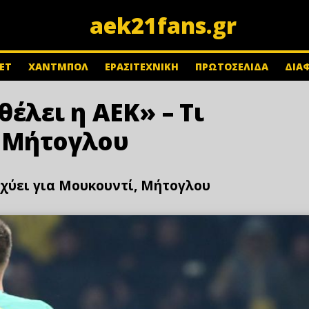
aek21fans.gr
ΕΤ
ΧΑΝΤΜΠΟΛ
ΕΡΑΣΙΤΕΧΝΙΚΗ
ΠΡΩΤΟΣΕΛΙΔΑ
ΔΙΑ
έλει η ΑΕΚ» – Τι
, Μήτογλου
ισχύει για Μουκουντί, Μήτογλου